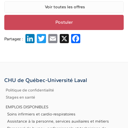
Postuler
Li
T
E
X
F
Partagez :
n
w
m
a
k
it
ai
c
e
te
l
e
dI
r
b
CHU de Québec-Université Laval
n
o
Politique de confidentialité
o
Stages en santé
k
EMPLOIS DISPONIBLES
Soins infirmiers et cardio-respiratoires
Assistance à la personne, services auxiliaires et métiers