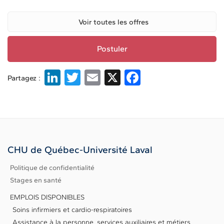
Postuler
Li
T
E
X
F
Partagez :
n
w
m
a
k
it
ai
c
e
te
l
e
dI
r
b
CHU de Québec-Université Laval
n
o
Politique de confidentialité
o
Stages en santé
k
EMPLOIS DISPONIBLES
Soins infirmiers et cardio-respiratoires
Assistance à la personne, services auxiliaires et métiers