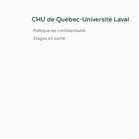
e
te
l
e
dI
r
b
CHU de Québec-Université Laval
n
o
o
Politique de confidentialité
k
Stages en santé