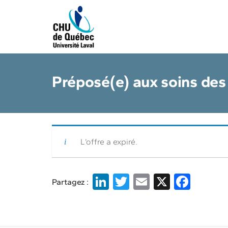
Préposé(e) aux soins de
|
L’offre a expiré.
Li
T
E
X
F
Partagez :
n
w
m
a
k
it
ai
c