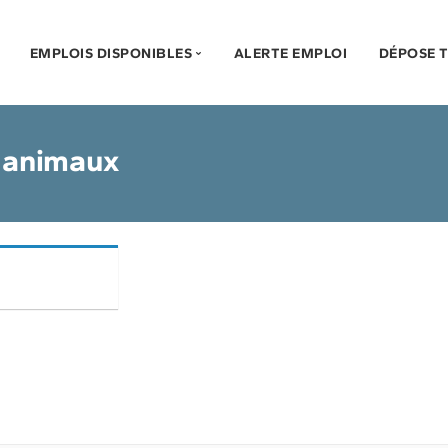
EMPLOIS DISPONIBLES
ALERTE EMPLOI
DÉPOSE 
Soins infirmiers et cardio-respiratoires
s animaux
Assistance à la personne, services auxiliaires et mét
Personnel de bureau, professionnels et techniciens d
Professionnels et techniciens de la santé et des ser
Gestionnaires