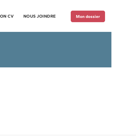
TON CV
NOUS JOINDRE
Mon dossier
iers
e l’administration
vices sociaux